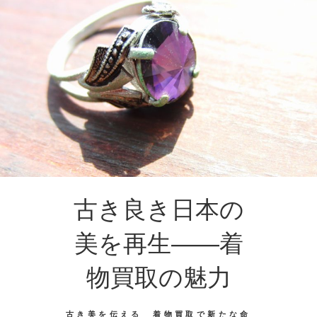
古き良き日本の
美を再生――着
物買取の魅力
古き美を伝える 着物買取で新たな命