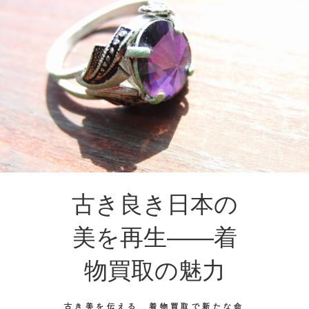
古き良き日本の
美を再生――着
物買取の魅力
古き美を伝える 着物買取で新たな命