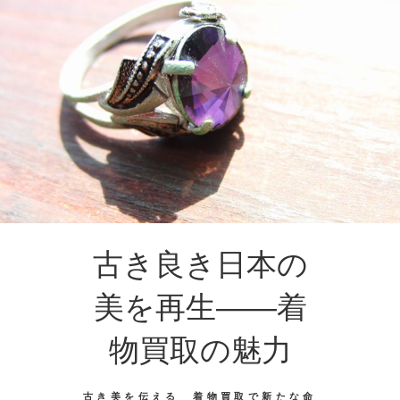
古き良き日本の
美を再生――着
物買取の魅力
古き美を伝える 着物買取で新たな命