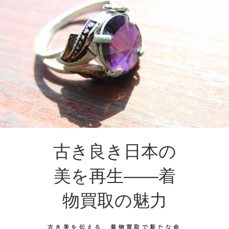
古き良き日本の
美を再生――着
物買取の魅力
古き美を伝える 着物買取で新たな命