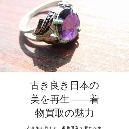
古き良き日本の
美を再生――着
物買取の魅力
古き美を伝える 着物買取で新たな命